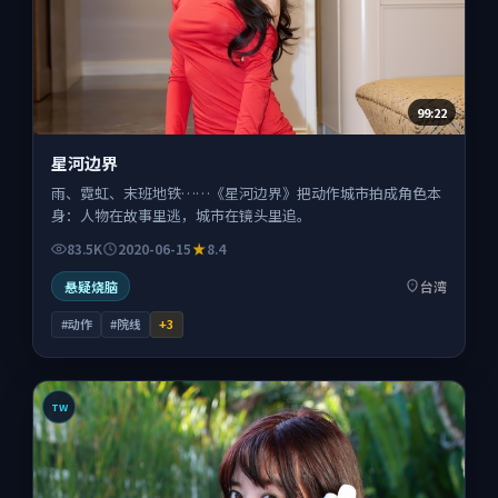
99:22
星河边界
雨、霓虹、末班地铁……《星河边界》把动作城市拍成角色本
身：人物在故事里逃，城市在镜头里追。
83.5K
2020-06-15
8.4
悬疑烧脑
台湾
#动作
#院线
+
3
TW