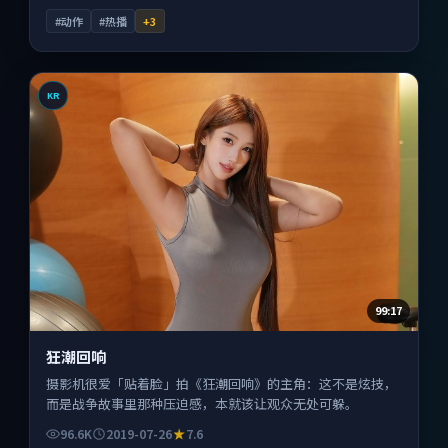
#动作
#热播
+
3
KR
99:17
狂潮回响
摄影机很爱「贴着脸」拍《狂潮回响》的主角：这不是炫技，
而是战争故事里那种压迫感，本就该让观众无处可躲。
96.6K
2019-07-26
7.6