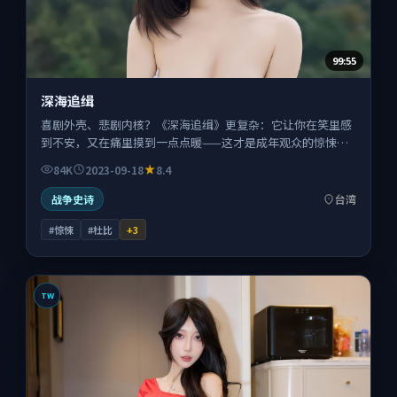
99:55
深海追缉
喜剧外壳、悲剧内核？《深海追缉》更复杂：它让你在笑里感
到不安，又在痛里摸到一点点暖——这才是成年观众的惊悚体
验。
84K
2023-09-18
8.4
战争史诗
台湾
#惊悚
#杜比
+
3
TW