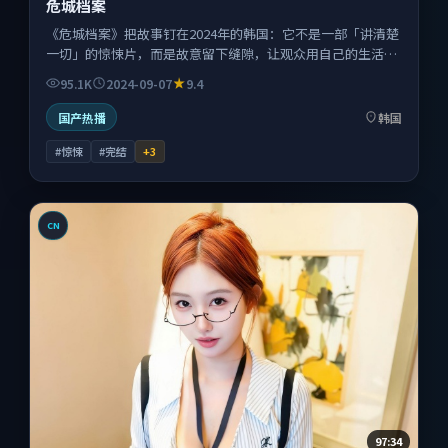
危城档案
《危城档案》把故事钉在2024年的韩国：它不是一部「讲清楚
一切」的惊悚片，而是故意留下缝隙，让观众用自己的生活经
验去填。
95.1K
2024-09-07
9.4
国产热播
韩国
#惊悚
#完结
+
3
CN
97:34