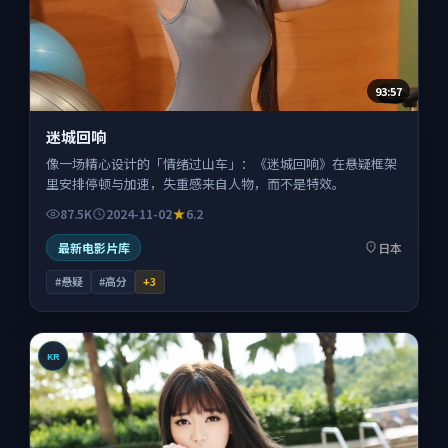
93:57
迷城回响
像一场精心设计的「情绪过山车」：《迷城回响》在悬疑框架
里安排停顿与加速，失重感来自人物，而不是特效。
87.5K
2024-11-02
6.2
最新电影片库
日本
#悬疑
#高分
+
3
KR