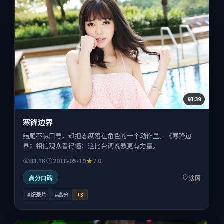
93:39
寒锋边界
结尾不喊口号，却把态度落在角色的一个动作里。《寒锋边
界》相信观众看得懂：这比台词说教更有力量。
83.1K
2018-05-19
7.0
高分口碑
法国
#纪录片
#高分
+
3