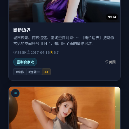
99:24
断桥边界
城市夜景、雨夜追逐、密闭空间对峙……《断桥边界》把动作
常见的空间符号用旧了，却用出了新的情绪层次。
89.5K
2017-04-16
6.7
喜剧合家欢
美国
#动作
#连载中
+
3
JP