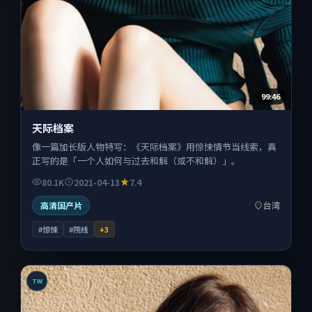
99:46
天际档案
像一篇加长版人物特写：《天际档案》用惊悚情节当线索，真
正写的是「一个人如何与过去和解（或不和解）」。
80.1K
2021-04-13
7.4
高清国产片
台湾
#惊悚
#院线
+
3
TW