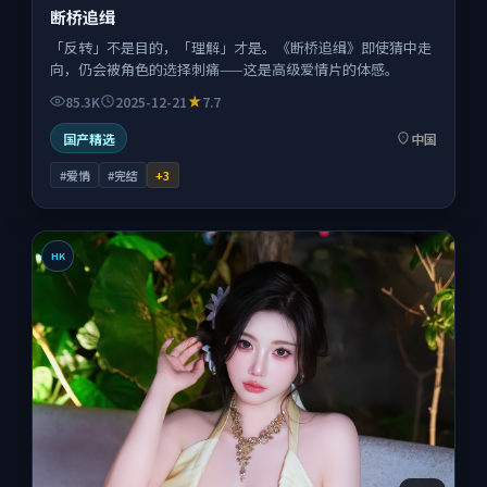
断桥追缉
「反转」不是目的，「理解」才是。《断桥追缉》即使猜中走
向，仍会被角色的选择刺痛——这是高级爱情片的体感。
85.3K
2025-12-21
7.7
国产精选
中国
#爱情
#完结
+
3
HK