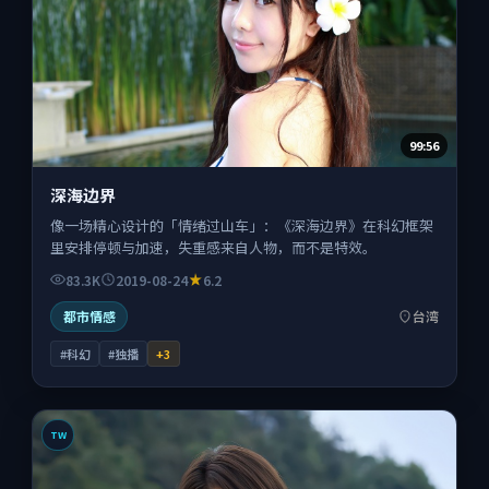
99:56
深海边界
像一场精心设计的「情绪过山车」：《深海边界》在科幻框架
里安排停顿与加速，失重感来自人物，而不是特效。
83.3K
2019-08-24
6.2
都市情感
台湾
#科幻
#独播
+
3
TW