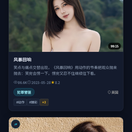
99:15
风暴回响
笑点与痛点交替出现，《风暴回响》用动作的节奏把观众抛来
抛去：笑完会愣一下，愣完又忍不住继续往下看。
86.6K
2023-05-28
8.2
犯罪警匪
英国
#动作
#臻彩
+
3
JP