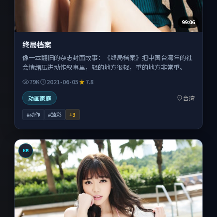
99:06
终局档案
像一本翻旧的杂志封面故事：《终局档案》把中国台湾年的社
会情绪压进动作叙事里，轻的地方很轻，重的地方非常重。
79K
2021-06-05
7.8
动画家庭
台湾
#动作
#臻彩
+
3
KR