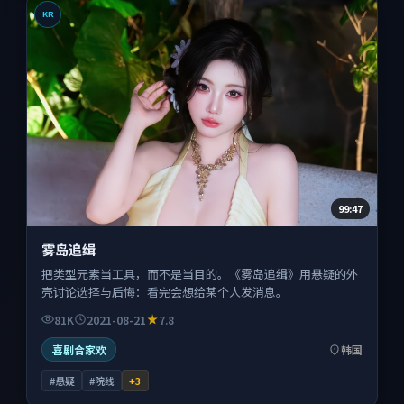
KR
99:47
雾岛追缉
把类型元素当工具，而不是当目的。《雾岛追缉》用悬疑的外
壳讨论选择与后悔：看完会想给某个人发消息。
81K
2021-08-21
7.8
喜剧合家欢
韩国
#悬疑
#院线
+
3