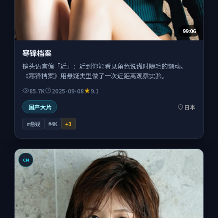
99:06
寒锋档案
镜头语言偏「近」：近到你能看见角色说谎时睫毛的颤动。
《寒锋档案》用悬疑类型做了一次近距离观察实验。
85.7K
2025-09-08
9.1
国产大片
日本
#悬疑
#4K
+
3
CN