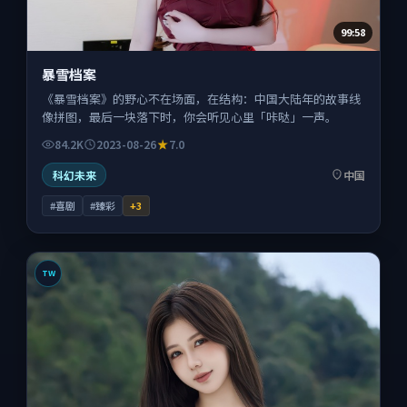
99:58
暴雪档案
《暴雪档案》的野心不在场面，在结构：中国大陆年的故事线
像拼图，最后一块落下时，你会听见心里「咔哒」一声。
84.2K
2023-08-26
7.0
科幻未来
中国
#喜剧
#臻彩
+
3
TW