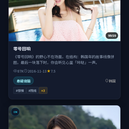
99:59
零号回响
《零号回响》的野心不在场面，在结构：韩国年的故事线像拼
图，最后一块落下时，你会听见心里「咔哒」一声。
87K
2016-11-13
7.5
悬疑烧脑
韩国
#惊悚
#院线
+
3
CN