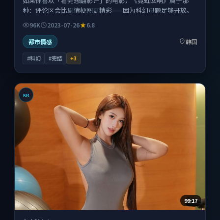
如果你喜欢「看完想翻影评」的电影，《霓虹回响》属于那
种：评论区会比剧情梗图更精彩——因为科幻母题足够开放。
96K
2023-07-26
6.8
都市情感
韩国
#科幻
#完结
+
3
KR
99:17