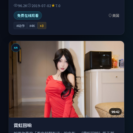
96.2K
2019-07-02
7.0
免费在线观看
美国
#动作
#4K
+
3
KR
99:42
霓虹回响