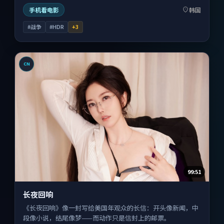
手机看电影
韩国
#战争
#HDR
+
3
CN
99:51
长夜回响
《长夜回响》像一封写给美国年观众的长信：开头像新闻，中
段像小说，结尾像梦——而动作只是信封上的邮票。