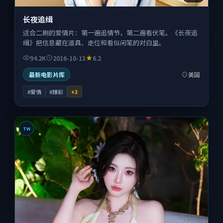
长夜追缉
适合二刷的爱情片：第一遍追情节，第二遍看伏笔。《长夜追
缉》把信息藏在道具、走位和看似闲笔的对白里。
94.2K
2016-10-13
6.2
最新电影片库
美国
#爱情
#臻彩
+
3
TW