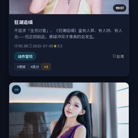
99:07
狂潮追缉
不追求「全员讨喜」，《狂潮追缉》里有人莽、有人阴、有人
怂——但正因如此，悬疑冲突才像真的会发生。
93.8K
2025-07-08
8.5
动作冒险
台湾
#悬疑
#高分
+
3
CN