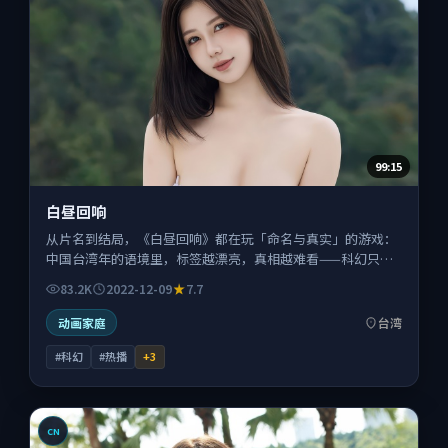
99:15
白昼回响
从片名到结局，《白昼回响》都在玩「命名与真实」的游戏：
中国台湾年的语境里，标签越漂亮，真相越难看——科幻只是
切口。
83.2K
2022-12-09
7.7
动画家庭
台湾
#科幻
#热播
+
3
CN