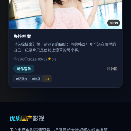
99:39
失控档案
《失控档案》像一封迟到的回信：写给韩国年那个还在硬撑的
自己，纪录片只是信封上潦草的两个字。
79K
2021-09-07
6.3
动作冒险
韩国
#纪录片
#热播
+
3
优质
国产
影视
国产免费电影高清观看，提供最新大片视频在线点播服