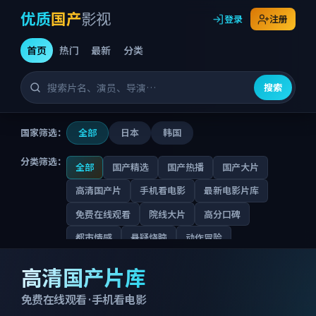
优质
国产
影视
登录
注册
首页
热门
最新
分类
搜索
国家筛选：
全部
日本
韩国
分类筛选：
全部
国产精选
国产热播
国产大片
高清国产片
手机看电影
最新电影片库
免费在线观看
院线大片
高分口碑
都市情感
悬疑烧脑
动作冒险
优质国产影视
喜剧合家欢
古装权谋
科幻未来
高清国产片库
犯罪警匪
战争史诗
纪录真实
动画家庭
免费在线观看 · 手机看电影