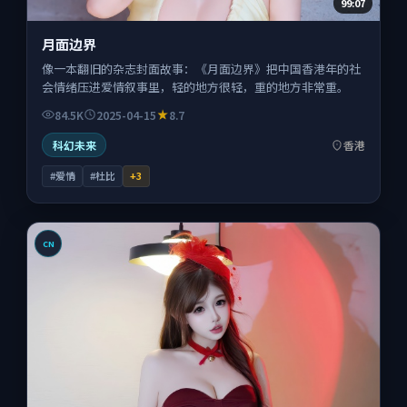
99:07
月面边界
像一本翻旧的杂志封面故事：《月面边界》把中国香港年的社
会情绪压进爱情叙事里，轻的地方很轻，重的地方非常重。
84.5K
2025-04-15
8.7
科幻未来
香港
#爱情
#杜比
+
3
CN